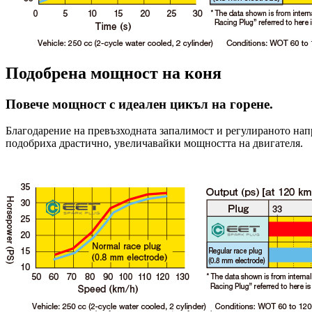
Подобрена мощност на коня
Повече мощност с идеален цикъл на горене.
Благодарение на превъзходната запалимост и регулираното напр
подобриха драстично, увеличавайки мощността на двигателя.