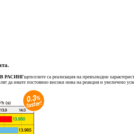
ата.
В РАСИНГ
щепселите са реализация на превъзходни характерис
лят да имате постоянно високи нива на реакция и увеличено уск