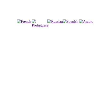
Френски
Руски
испански
арабски
португалски