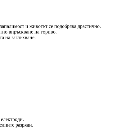
 запалимост и животът се подобрява драстично.
тно впръскване на гориво.
а на заглъхване.
и електроди.
елните разряди.